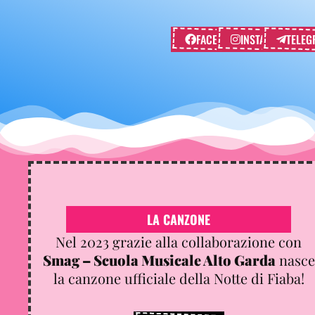
FACEBOOK
INSTAGRAM
TELEG
LA CANZONE
Nel 2023 grazie alla collaborazione con
Smag – Scuola Musicale Alto Garda
nasce
la canzone ufficiale della Notte di Fiaba!