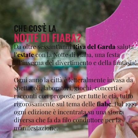
CHE COS'È LA
NOTTE DI FIABA?
Da oltre sessant’anni
Riva del Garda
saluta
l’
estate
con la Notte di Fiaba, una festa
all’insegna del divertimento e della fantasia!
Ogni anno la città è letteralmente invasa da
spettacoli, laboratori, giochi, concerti e
racconti con proposte per tutte le età, tutto
rigorosamente sul tema delle
fiabe
. Dal 1999
ogni edizione è incentrata su una storia
diversa che fa da filo conduttore per la
manifestazione.