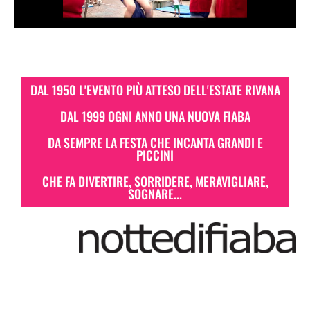
DAL 1950 L'EVENTO PIÙ ATTESO DELL'ESTATE RIVANA
DAL 1999 OGNI ANNO UNA NUOVA FIABA
DA SEMPRE LA FESTA CHE INCANTA GRANDI E
PICCINI
CHE FA DIVERTIRE, SORRIDERE, MERAVIGLIARE,
SOGNARE...