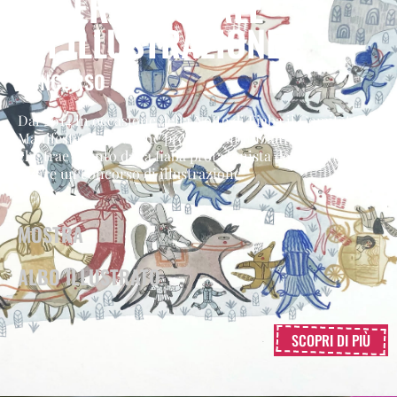
INTERNAZIONALE
DI ILLUSTRAZIONE
CONCORSO
Dal 2014 in occasione della Notte di Fiaba il Comitato
Manifestazioni Rivane propone un’iniziativa culturale
che trae spunto dalla fiaba protagonista dell’evento per
indire un concorso di illustrazione.
MOSTRA
ALBO ILLUSTRATO
SCOPRI DI PIÙ