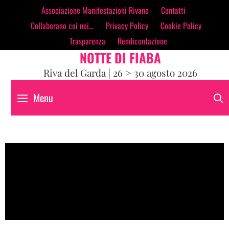
contenuto
Associazione Manifestazioni Rivane
Contatti
Collaborano coi noi…
Privacy Policy
Cookie Policy
Trasparenza
Rendicontazione
NOTTE DI FIABA
Riva del Garda | 26 > 30 agosto 2026
Menu