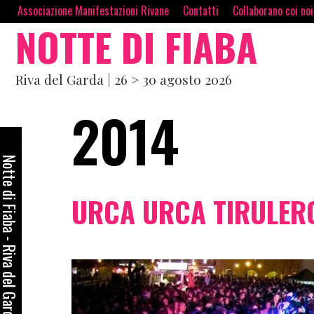
Skip
contenuto
Associazione Manifestazioni Rivane
Contatti
Collaborano coi no
NOTTE DI FIABA
to
content
Riva del Garda | 26 > 30 agosto 2026
2014
otte di Fiaba - Riva del Garda
URCA URCA TIRULER