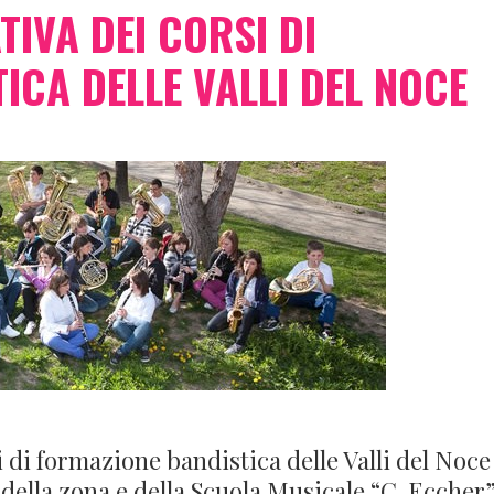
IVA DEI CORSI DI
ICA DELLE VALLI DEL NOCE
di formazione bandistica delle Valli del Noce 
 della zona e della Scuola Musicale “C. Eccher