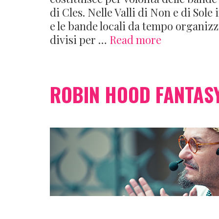
di Cles. Nelle Valli di Non e di Sole
e le bande locali da tempo organizz
Banda
divisi per …
Read more
Rappresenta
dei
corsi
ROBIN HOOD FANTAS
di
formazione
bandistica
delle
Valli
del
Noce