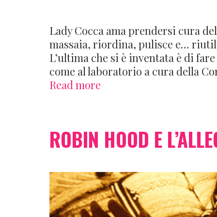
Lady Cocca ama prendersi cura del 
massaia, riordina, pulisce e… riutil
L’ultima che si è inventata è di fare
come al laboratorio a cura della C
Lady
Read more
Cocca
e
l’arte
ROBIN HOOD E L’ALL
del
riciclo