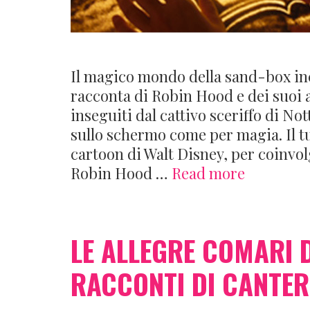
Il magico mondo della sand-box in
racconta di Robin Hood e dei suoi 
inseguiti dal cattivo sceriffo di 
sullo schermo come per magia. Il tu
cartoon di Walt Disney, per coinvol
Robin
Robin Hood …
Read more
Hood
e
l’allegra
LE ALLEGRE COMARI 
brigata
RACCONTI DI CANTE