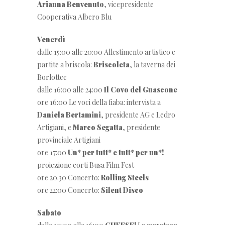
Arianna Benvenuto
, vicepresidente
Cooperativa Albero Blu
Venerdì
dalle 15:00 alle 20:00 Allestimento artistico e
partite a briscola:
Briscoleta
, la taverna dei
Borlottee
dalle 16:00 alle 24:00
Il Covo del Guascone
ore 16:00 Le voci della fiaba: intervista a
Daniela Bertamini
, presidente AG e Ledro
Artigiani, e
Marco Segatta
, presidente
provinciale Artigiani
ore 17:00
Un* per tutt* e tutt* per un*!
proiezione corti Busa Film Fest
ore 20.30 Concerto:
Rolling Steels
ore 22:00 Concerto:
Silent Disco
Sabato