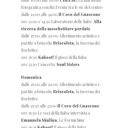
dalle 10:00 alle 16:00
CHEESE!
La maratona
fotografica con Six Events tra le vie del centro
dalle 11:00 alle 24:00
Il Covo del Guascone
ore 11:00 e 14:30 Laboratorio delle fiabe:
Alla
ricerca delle moschettiere perdute
dalle 15:00 alle 20:00 Allestimento artistico e
partite a briscola:
Briscoleta
, la taverna dei
Borlottee
ore 16:30
Kahoot!
Il gioco della fiaba
ore 22:30 Concerto:
Soul Siders
Domenica
dalle 15:00 alle 20:00 Allestimento artistico e
partite a briscola:
Briscoleta
, la taverna dei
Borlottee
dalle 15:30 alle 22:00
Il Covo del Guascone
ore 15:30 Le voci della fiaba: intervista a
Emanuela Skulina
, Le Formichine
ore 16:15
Kahoot!
Il gioco della fiaba