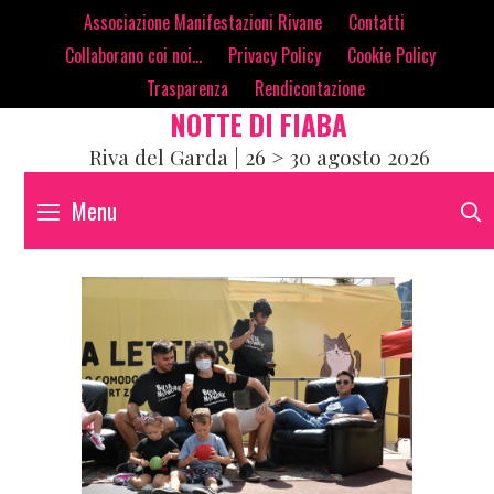
Skip
contenuto
Associazione Manifestazioni Rivane
Contatti
to
Collaborano coi noi…
Privacy Policy
Cookie Policy
content
Trasparenza
Rendicontazione
NOTTE DI FIABA
Riva del Garda | 26 > 30 agosto 2026
Menu