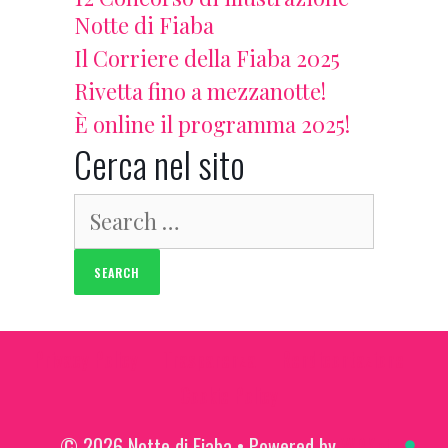
Notte di Fiaba
Il Corriere della Fiaba 2025
Rivetta fino a mezzanotte!
È online il programma 2025!
Cerca nel sito
Search
for:
Privacy Policy
Trasparenza
Rendicontazione
Cookie Policy
© 2026 Notte di Fiaba
• Powered by
WPKoi