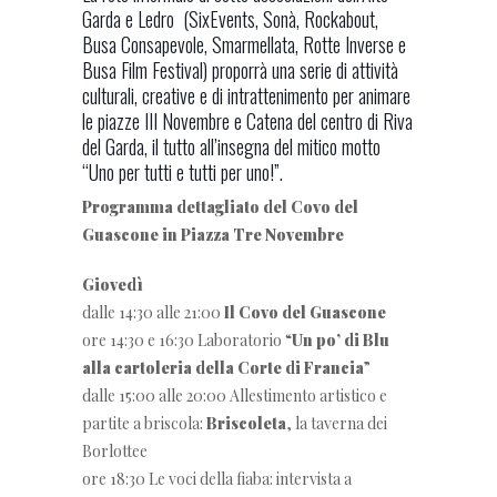
Garda e Ledro (SixEvents, Sonà, Rockabout,
Busa Consapevole, Smarmellata, Rotte Inverse e
Busa Film Festival) proporrà una serie di attività
culturali, creative e di intrattenimento per animare
le piazze III Novembre e Catena del centro di Riva
del Garda, il tutto all’insegna del mitico motto
“Uno per tutti e tutti per uno!”.
Programma dettagliato del Covo del
Guascone in Piazza Tre Novembre
Giovedì
dalle 14:30 alle 21:00
Il Covo del Guascone
ore 14:30 e 16:30 Laboratorio “
Un po’ di Blu
alla cartoleria della Corte di Francia
”
dalle 15:00 alle 20:00 Allestimento artistico e
partite a briscola:
Briscoleta
, la taverna dei
Borlottee
ore 18:30 Le voci della fiaba: intervista a