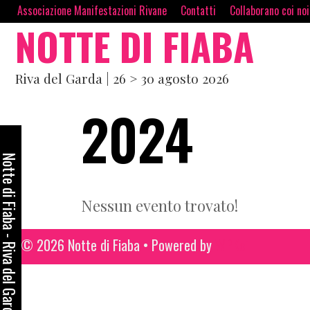
Skip
contenuto
Associazione Manifestazioni Rivane
Contatti
Collaborano coi no
NOTTE DI FIABA
to
content
Riva del Garda | 26 > 30 agosto 2026
2024
otte di Fiaba - Riva del Garda
Nessun evento trovato!
© 2026 Notte di Fiaba
• Powered by
WPKoi