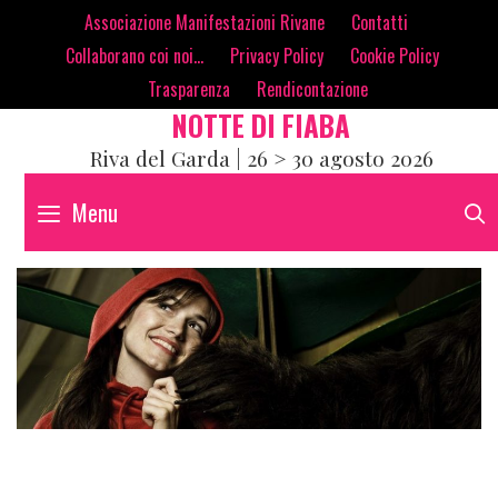
Skip
contenuto
Associazione Manifestazioni Rivane
Contatti
to
Collaborano coi noi…
Privacy Policy
Cookie Policy
content
Trasparenza
Rendicontazione
NOTTE DI FIABA
Riva del Garda | 26 > 30 agosto 2026
Menu