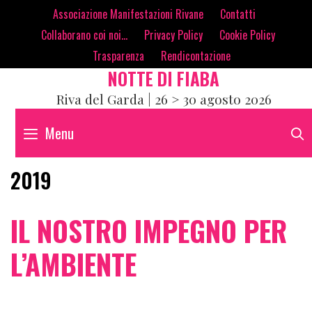
Skip
contenuto
Associazione Manifestazioni Rivane
Contatti
to
Collaborano coi noi…
Privacy Policy
Cookie Policy
content
Trasparenza
Rendicontazione
NOTTE DI FIABA
Riva del Garda | 26 > 30 agosto 2026
Menu
2019
IL NOSTRO IMPEGNO PER
L’AMBIENTE