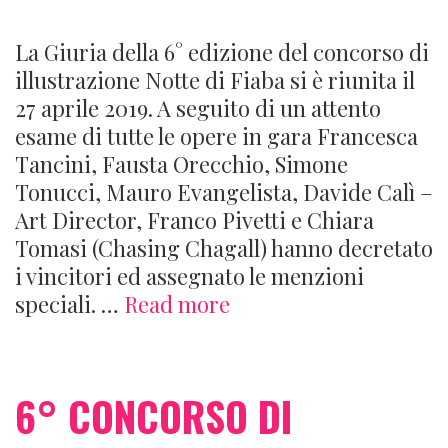
La Giuria della 6° edizione del concorso di
illustrazione Notte di Fiaba si è riunita il
27 aprile 2019. A seguito di un attento
esame di tutte le opere in gara Francesca
Tancini, Fausta Orecchio, Simone
Tonucci, Mauro Evangelista, Davide Calì –
Art Director, Franco Pivetti e Chiara
Tomasi (Chasing Chagall) hanno decretato
i vincitori ed assegnato le menzioni
I
speciali. …
Read more
vincitori
del
6°
6° CONCORSO DI
concorso
di