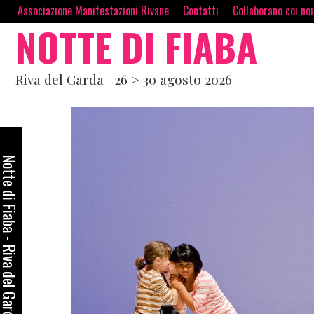
Skip
contenuto
Associazione Manifestazioni Rivane
Contatti
Collaborano coi no
NOTTE DI FIABA
to
content
Riva del Garda | 26 > 30 agosto 2026
otte di Fiaba - Riva del Garda