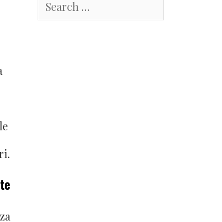
for:
a
le
ri.
nte
nza