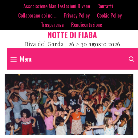
Skip
contenuto
Associazione Manifestazioni Rivane
Contatti
to
Collaborano coi noi…
Privacy Policy
Cookie Policy
content
Trasparenza
Rendicontazione
NOTTE DI FIABA
Riva del Garda | 26 > 30 agosto 2026
Menu