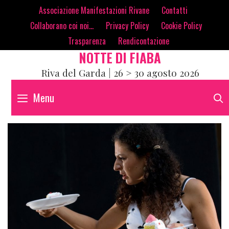
Skip
contenuto
Associazione Manifestazioni Rivane
Contatti
to
Collaborano coi noi…
Privacy Policy
Cookie Policy
content
Trasparenza
Rendicontazione
NOTTE DI FIABA
Riva del Garda | 26 > 30 agosto 2026
Menu